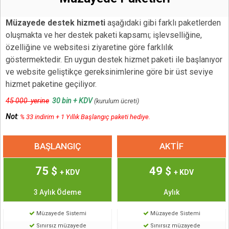
Müzayede destek hizmeti
aşağıdaki gibi farklı paketlerden
oluşmakta ve her destek paketi kapsamı; işlevselliğine,
özelliğine ve websitesi ziyaretine göre farklılık
göstermektedir.
En uygun destek hizmet paketi ile başlanıyor
ve website geliştikçe gereksinimlerine göre bir üst seviye
hizmet paketine geçiliyor.
45 000 yerine
30 bin + KDV
(kurulum ücreti)
Not
:
% 33 indirim + 1 Yıllık Başlangıç paketi hediye.
BAŞLANGIÇ
AKTİF
75
49
$
$
+ KDV
+ KDV
3 Aylık Ödeme
Aylık
Müzayede Sistemi
Müzayede Sistemi
Sınırsız müzayede
Sınırsız müzayede