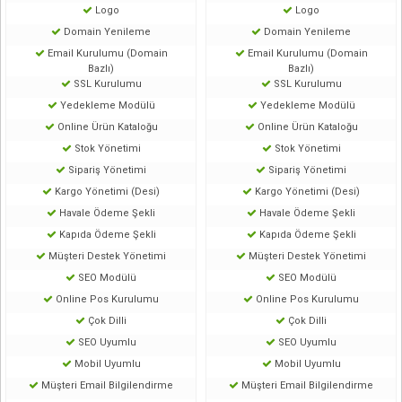
Logo
Logo
Domain Yenileme
Domain Yenileme
Email Kurulumu (Domain
Email Kurulumu (Domain
Bazlı)
Bazlı)
SSL Kurulumu
SSL Kurulumu
Yedekleme Modülü
Yedekleme Modülü
Online Ürün Kataloğu
Online Ürün Kataloğu
Stok Yönetimi
Stok Yönetimi
Sipariş Yönetimi
Sipariş Yönetimi
Kargo Yönetimi (Desi)
Kargo Yönetimi (Desi)
Havale Ödeme Şekli
Havale Ödeme Şekli
Kapıda Ödeme Şekli
Kapıda Ödeme Şekli
Müşteri Destek Yönetimi
Müşteri Destek Yönetimi
SEO Modülü
SEO Modülü
Online Pos Kurulumu
Online Pos Kurulumu
Çok Dilli
Çok Dilli
SEO Uyumlu
SEO Uyumlu
Mobil Uyumlu
Mobil Uyumlu
Müşteri Email Bilgilendirme
Müşteri Email Bilgilendirme