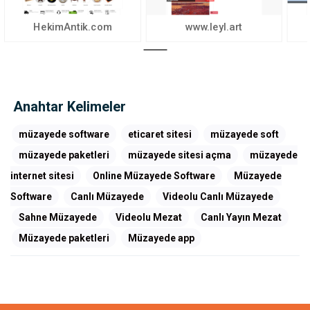
HekimAntik.com
www.leyl.art
Anahtar Kelimeler
müzayede software
eticaret sitesi
müzayede soft
müzayede paketleri
müzayede sitesi açma
müzayede
internet sitesi
Online Müzayede Software
Müzayede
Software
Canlı Müzayede
Videolu Canlı Müzayede
Sahne Müzayede
Videolu Mezat
Canlı Yayın Mezat
Müzayede paketleri
Müzayede app