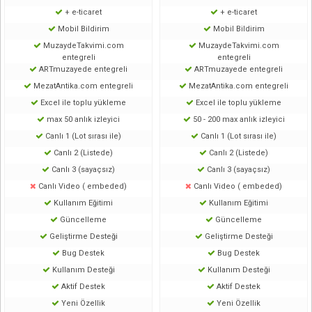
+ e-ticaret
+ e-ticaret
Mobil Bildirim
Mobil Bildirim
MuzaydeTakvimi.com
MuzaydeTakvimi.com
entegreli
entegreli
ARTmuzayede entegreli
ARTmuzayede entegreli
MezatAntika.com entegreli
MezatAntika.com entegreli
Excel ile toplu yükleme
Excel ile toplu yükleme
max 50 anlık izleyici
50 - 200 max anlık izleyici
Canlı 1 (Lot sırası ile)
Canlı 1 (Lot sırası ile)
Canlı 2 (Listede)
Canlı 2 (Listede)
Canlı 3 (sayaçsız)
Canlı 3 (sayaçsız)
Canlı Video ( embeded)
Canlı Video ( embeded)
Kullanım Eğitimi
Kullanım Eğitimi
Güncelleme
Güncelleme
Geliştirme Desteği
Geliştirme Desteği
Bug Destek
Bug Destek
Kullanım Desteği
Kullanım Desteği
Aktif Destek
Aktif Destek
Yeni Özellik
Yeni Özellik