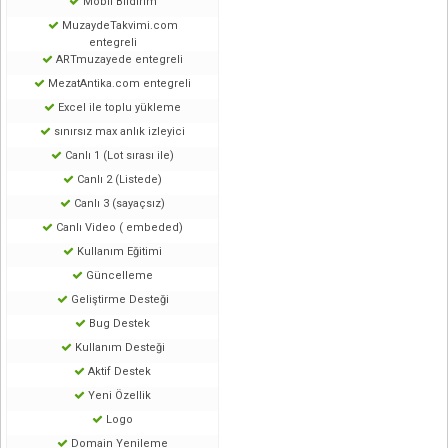
Mobil Bildirim
MuzaydeTakvimi.com
entegreli
ARTmuzayede entegreli
MezatAntika.com entegreli
Excel ile toplu yükleme
sınırsız max anlık izleyici
Canlı 1 (Lot sırası ile)
Canlı 2 (Listede)
Canlı 3 (sayaçsız)
Canlı Video ( embeded)
Kullanım Eğitimi
Güncelleme
Geliştirme Desteği
Bug Destek
Kullanım Desteği
Aktif Destek
Yeni Özellik
Logo
Domain Yenileme