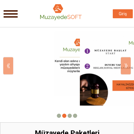
Giriş
«
»
Müzayede Paketleri