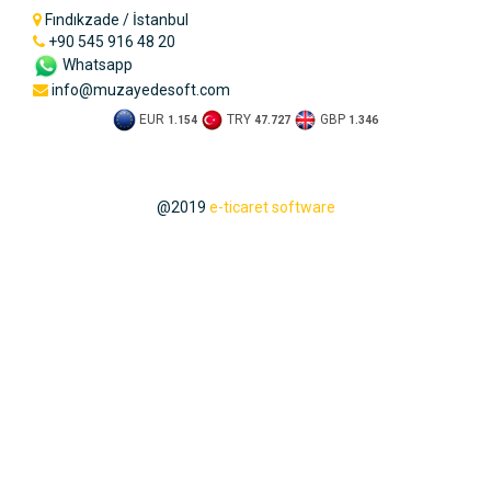
Fındıkzade / İstanbul
+90 545 916 48 20
Whatsapp
info@muzayedesoft.com
EUR
TRY
GBP
1.154
47.727
1.346
@2019
e-ticaret software